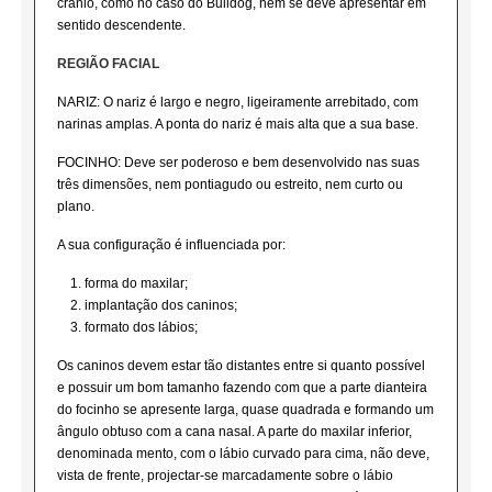
crânio, como no caso do Bulldog, nem se deve apresentar em
sentido descendente.
REGIÃO FACIAL
NARIZ: O nariz é largo e negro, ligeiramente arrebitado, com
narinas amplas. A ponta do nariz é mais alta que a sua base.
FOCINHO: Deve ser poderoso e bem desenvolvido nas suas
três dimensões, nem pontiagudo ou estreito, nem curto ou
plano.
A sua configuração é influenciada por:
forma do maxilar;
implantação dos caninos;
formato dos lábios;
Os caninos devem estar tão distantes entre si quanto possível
e possuir um bom tamanho fazendo com que a parte dianteira
do focinho se apresente larga, quase quadrada e formando um
ângulo obtuso com a cana nasal. A parte do maxilar inferior,
denominada mento, com o lábio curvado para cima, não deve,
vista de frente, projectar-se marcadamente sobre o lábio