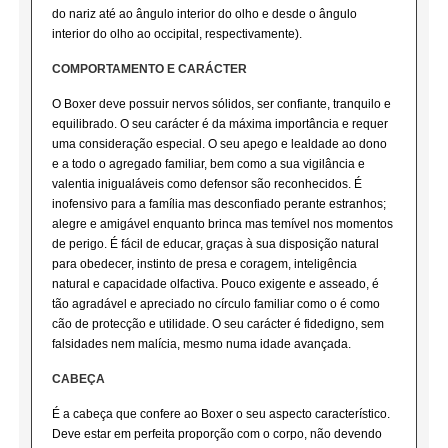
do nariz até ao ângulo interior do olho e desde o ângulo
interior do olho ao occipital, respectivamente).
COMPORTAMENTO E CARÁCTER
O Boxer deve possuir nervos sólidos, ser confiante, tranquilo e
equilibrado. O seu carácter é da máxima importância e requer
uma consideração especial. O seu apego e lealdade ao dono
e a todo o agregado familiar, bem como a sua vigilância e
valentia inigualáveis como defensor são reconhecidos. É
inofensivo para a família mas desconfiado perante estranhos;
alegre e amigável enquanto brinca mas temível nos momentos
de perigo. É fácil de educar, graças à sua disposição natural
para obedecer, instinto de presa e coragem, inteligência
natural e capacidade olfactiva. Pouco exigente e asseado, é
tão agradável e apreciado no círculo familiar como o é como
cão de protecção e utilidade. O seu carácter é fidedigno, sem
falsidades nem malícia, mesmo numa idade avançada.
CABEÇA
É a cabeça que confere ao Boxer o seu aspecto característico.
Deve estar em perfeita proporção com o corpo, não devendo