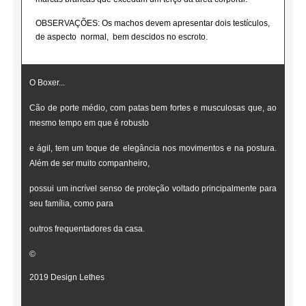
OBSERVAÇÕES: Os machos devem apresentar dois testículos,
de aspecto normal, bem descidos no escroto.
O Boxer...
Cão de porte médio, com patas bem fortes e musculosas que, ao
mesmo tempo em que é robusto
e ágil, tem um toque de elegância nos movimentos e na postura.
Além de ser muito companheiro,
possui um incrível senso de proteção voltado principalmente para
seu família, como para
outros frequentadores da casa.
©
2019 Design Lethes