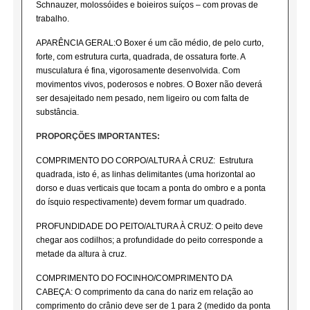
Schnauzer, molossóides e boieiros suíços – com provas de
trabalho.
APARÊNCIA GERAL:O Boxer é um cão médio, de pelo curto,
forte, com estrutura curta, quadrada, de ossatura forte. A
musculatura é fina, vigorosamente desenvolvida. Com
movimentos vivos, poderosos e nobres. O Boxer não deverá
ser desajeitado nem pesado, nem ligeiro ou com falta de
substância.
PROPORÇÕES IMPORTANTES:
COMPRIMENTO DO CORPO/ALTURA À CRUZ: Estrutura
quadrada, isto é, as linhas delimitantes (uma horizontal ao
dorso e duas verticais que tocam a ponta do ombro e a ponta
do ísquio respectivamente) devem formar um quadrado.
PROFUNDIDADE DO PEITO/ALTURA À CRUZ: O peito deve
chegar aos codilhos; a profundidade do peito corresponde a
metade da altura à cruz.
COMPRIMENTO DO FOCINHO/COMPRIMENTO DA
CABEÇA: O comprimento da cana do nariz em relação ao
comprimento do crânio deve ser de 1 para 2 (medido da ponta