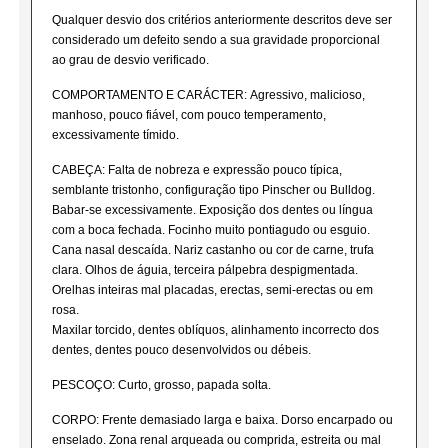
Qualquer desvio dos critérios anteriormente descritos deve ser
considerado um defeito sendo a sua gravidade proporcional
ao grau de desvio verificado.
COMPORTAMENTO E CARÁCTER: Agressivo, malicioso,
manhoso, pouco fiável, com pouco temperamento,
excessivamente tímido.
CABEÇA: Falta de nobreza e expressão pouco típica,
semblante tristonho, configuração tipo Pinscher ou Bulldog.
Babar-se excessivamente. Exposição dos dentes ou língua
com a boca fechada. Focinho muito pontiagudo ou esguio.
Cana nasal descaída. Nariz castanho ou cor de carne, trufa
clara. Olhos de águia, terceira pálpebra despigmentada.
Orelhas inteiras mal placadas, erectas, semi-erectas ou em
rosa.
Maxilar torcido, dentes oblíquos, alinhamento incorrecto dos
dentes, dentes pouco desenvolvidos ou débeis.
PESCOÇO: Curto, grosso, papada solta.
CORPO: Frente demasiado larga e baixa. Dorso encarpado ou
enselado. Zona renal arqueada ou comprida, estreita ou mal