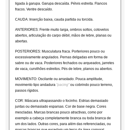
ligada à garupa. Garupa descaída. Pélvis estreita. Flancos
fracos. Ventre descaído.
CAUDA: Inserção baixa, cauda partida ou torcida.
ANTERIORES: Frente muito larga, ombros soltos, cotovelos
abertos, articulação do carpo débil, mãos de lebre, planas ou
abertas.
POSTERIORES: Musculatura fraca. Porteriores pouco ou
excessivamente angulados. Pernas delgadas em forma de
sabre ou de vaca. Posteriores fechados ou arqueados, jarretes
de vaca, curvilhões estreitos. Pés de lebre, planos ou abertos.
MOVIMENTO: Oscilante ou arrastado. Pouca amplitude,
movimento tipo andadura
“pacing”
ou cobrindo pouco terreno,
passos rígidos.
COR: Máscara ultrapassando o focinho. Estrias demasiado
juntas ou demasiado esparsas. Cor de base negra. Cores
mescladas. Marcas brancas pouco atractivas, como por
exemplo a cabeça completamente branca ou toda branca de
um dos lados. Outras cores, para além das referenciadas, ou
marcas brancas que excedam um terço da área corporal.