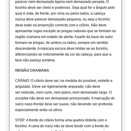
parecer nem demasiado ligeira nem demasiado pesada. O
focinho deve ser cheio e poderoso. Seja qual for o ângulo pelo
qual é vista, de frente, por cima ou pelos lados, a cabeça
nunca deve parecer demasiado pequena, ou seja o focinho
deve estar na proporção correcta com o crânio. Não deve
apresentar rugas excepto as pregas naturais que se formam na
região craniana em estado de alerta. A partir da base do nariz
formam-se pregas, de ambos os lados, sempre em sentido
descendente. A máscara escura deve limitar-se ao focinho,
diferenciando-se notoriamente da cor da cabeça, para que a
face não pareça sombria.
REGIÃO CRANIANA
CRÂNIO: O crânio deve ser, na medida do possível, estreito e
angulado. Deve ser ligeiramente arqueado; não deve
ser redondo, nem curto, nem plano, nem demasiado largo. O
occipital não deve ser demasiado pronunciado. A marcação do
sulco naso-frontal deve ser suave, não devendo ser profunda
especialmente entre os olhos.
STOP: A frente do crânio forma uma quebra distinta com o
focinho. A cana do nariz não se deve fundir com a frente do